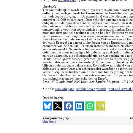
ze zijn dus
achtergesteld
bij wanbetaling en daardoor riskanter.
Voorbeeld
'Om aantrekkelijk te worden voor investeerders die hun blootstell
dollar willen verlagen heeft het Eurosysteem verhandelbare oblig
van voldoende omvang. .... De staatsschuld van alle lidstaten opg
ongeveer 11.000 miljard euro. Deze schulden samenvoegen in ee
obligatie zou de Euro direct enorm investeerbaar maken, maar de
discussie over Eurobonds laat zien dat lidstaten de gevolgen van 
samenvoeging voor hun soevereiniteit onacceptabel vinden. Een 
moet met deze politieke realiteit rekening houden. Er is een voor
het ‘
blauwe en rode obligatie systeem
’, waarmee wel kan worden 
is een idee van de onderzoekers Delpla en Weizsacker van de Ec
denktank Bruegel dat dateert uit het begin van de Eurocrisis. Lat
economen van de denktank Peterson Institute Blanchard en Ubide 
verder uitgewerkt. Nationale schulden worden in dit voorstel gespl
obligaties
die voorrang krijgen bij uitbetaling en daardoor minder 
en
rode obligaties,
die achtergesteld zijn bij wanbetaling en daardo
De
blauwe obligaties
worden gezamenlijk onder Europese vlag g
waarbij lidstaten zelf verantwoordelijk blijven voor uitbetaling.
Ro
blijven op de nationale balans staan. De kredietwaardigheid van 
obligaties
is lager (want zijn achtergesteld) waardoor de rentekoste
laatste disciplineert lidstaten om prudent met hun begroting om t
blauwe schulden kunnen worden gebruikt om van Europa een inv
kapitaalmarkt te maken met schulden in Euro’s.'
Bron: NRC, opiniestuk Nick Kounis en Sandra Phlippen - 19-11-
Zie ook:
euro-obligatie
,
schuldaflossingsfonds
,
joint-and-several 
Deel dit begrip
Voorgaand begrip:
Vo
blue bond