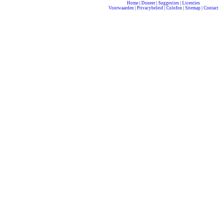
Home
|
Doneer
|
Suggesties
|
Licenties
Voorwaarden
|
Privacybeleid
|
Colofon
|
Sitemap
|
Contact
compleet