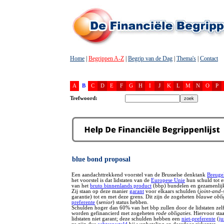
Home
|
Begrippen A-Z
|
Begrip van de Dag
|
Thema's
|
Contact
A
B
C
D
E
F
G
H
I
J
K
L
M
N
O
P
Trefwoord:
blue bond proposal
Een aandachttrekkend voorstel van de Brusselse denktank
Breuge
het voorstel is dat lidstaten van de
Europese Unie
hun schuld tot 
van het
bruto binnenlands product
(bbp) bundelen en gezamenlijk
Zij staan op deze manier
garant
voor elkaars schulden (
joint-and-
garantie) tot en met deze grens. Dit zijn de zogeheten
blauwe obli
preferente
(
senior
) status hebben.
Schulden hoger dan 60% van het bbp zullen door de lidstaten zel
worden gefinancierd met zogeheten
rode obligaties
. Hiervoor sta
lidstaten niet garant; deze schulden hebben een
niet-preferente
(
ju