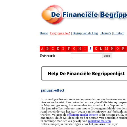
Home
|
Begrippen A-Z
|
Begrip van de Dag
|
Thema's
|
Contact
A
B
C
D
E
F
G
H
I
J
K
L
M
N
O
P
Trefwoord:
januari-effect
Er is veel geschreven over welke maanden mooie koersontwikkeli
zien en welke niet. Een bekende beurs'wijsheid' die hier op inspeelt
in May and go away, but remember to come back in September'.
Het januari-effect refereert aan mooie (bovengemiddelde) rendem
rond het einde van het jaar (begin van het nieuwe jaar) behaald
worden; volgens de
efficiënte markt theorie
is dit niet mogelijk, 
onderzoek duidt wel degelijk op het bestaan van dergelijke rende
in sommige markten als gevolg van
marktanomalieën
.
Enkele mogelijke verklaringen voor het januari-effect zijn: