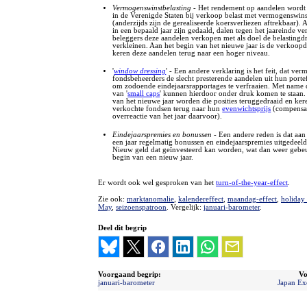
Vermogenswinstbelasting
- Het rendement op aandelen wordt
in de Verenigde Staten bij verkoop belast met vermogenswins
(anderzijds zijn de gerealiseerde koersverliezen aftrekbaar). 
in een bepaald jaar zijn gedaald, dalen tegen het jaareinde v
beleggers deze aandelen verkopen met als doel de belastingd
verkleinen. Aan het begin van het nieuwe jaar is de verkoop
keren deze aandelen terug naar een hoger niveau.
'
window dressing
' - Een andere verklaring is het feit, dat ve
fondsbeheerders de slecht presterende aandelen uit hun portef
om zodoende eindejaarsrapportages te verfraaien. Met name 
van '
small caps
' kunnen hierdoor onder druk komen te staan.
van het nieuwe jaar worden die posities teruggedraaid en ker
verkochte fondsen terug naar hun
evenwichtsprijs
(compensat
overreactie van het jaar daarvoor).
Eindejaarspremies en bonussen
- Een andere reden is dat aan
een jaar regelmatig bonussen en eindejaarspremies uitgedeel
Nieuw geld dat geïnvesteerd kan worden, wat dan weer gebeu
begin van een nieuw jaar.
Er wordt ook wel gesproken van het
turn-of-the-year-effect
.
Zie ook:
marktanomalie
,
kalendereffect
,
maandag-effect
,
holiday 
May
,
seizoenspatroon
. Vergelijk:
januari-barometer
.
Deel dit begrip
Voorgaand begrip:
Vo
januari-barometer
Japan E