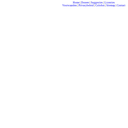
Home
|
Doneer
|
Suggesties
|
Licenties
Voorwaarden
|
Privacybeleid
|
Colofon
|
Sitemap
|
Contact
compleet