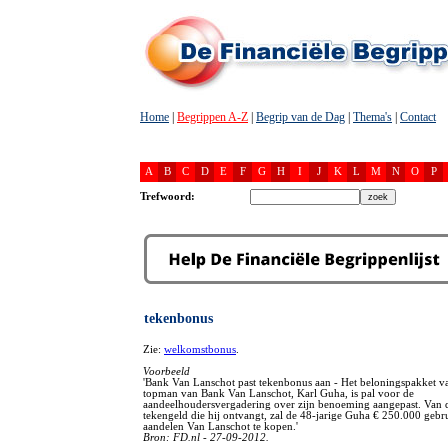
Home
|
Begrippen A-Z
|
Begrip van de Dag
|
Thema's
|
Contact
A
B
C
D
E
F
G
H
I
J
K
L
M
N
O
P
Trefwoord:
tekenbonus
Zie:
welkomstbonus
.
Voorbeeld
'Bank Van Lanschot past tekenbonus aan - Het beloningspakket v
topman van Bank Van Lanschot, Karl Guha, is pal voor de
aandeelhoudersvergadering over zijn benoeming aangepast. Van 
tekengeld die hij ontvangt, zal de 48-jarige Guha € 250.000 geb
aandelen Van Lanschot te kopen.'
Bron: FD.nl - 27-09-2012.