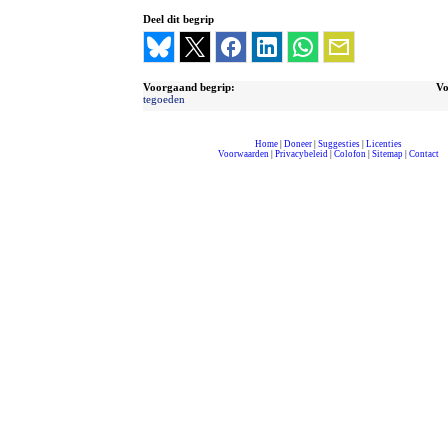
Deel dit begrip
Voorgaand begrip:
Vo
tegoeden
Home
|
Doneer
|
Suggesties
|
Licenties
Voorwaarden
|
Privacybeleid
|
Colofon
|
Sitemap
|
Contact
compleet