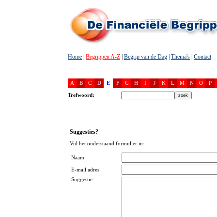
Home
|
Begrippen A-Z
|
Begrip van de Dag
|
Thema's
|
Contact
A
B
C
D
E
F
G
H
I
J
K
L
M
N
O
P
Trefwoord:
Suggesties?
Vul het onderstaand formulier in:
Naam:
E-mail adres:
Suggestie: