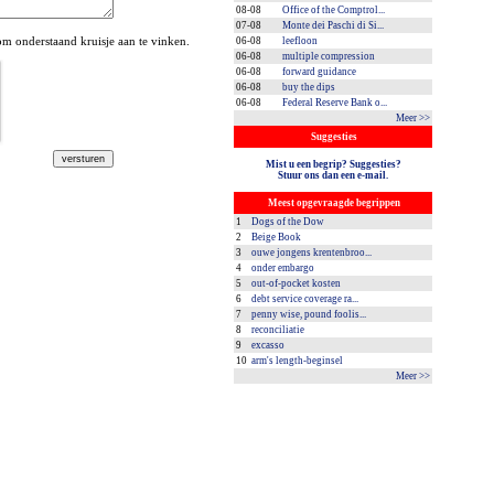
08-08
Office of the Comptrol...
07-08
Monte dei Paschi di Si...
 onderstaand kruisje aan te vinken.
06-08
leefloon
06-08
multiple compression
06-08
forward guidance
06-08
buy the dips
06-08
Federal Reserve Bank o...
Meer >>
Suggesties
Mist u een begrip? Suggesties?
Stuur ons dan een e-mail.
Meest opgevraagde begrippen
1
Dogs of the Dow
2
Beige Book
3
ouwe jongens krentenbroo...
4
onder embargo
5
out-of-pocket kosten
6
debt service coverage ra...
7
penny wise, pound foolis...
8
reconciliatie
9
excasso
10
arm's length-beginsel
Meer >>