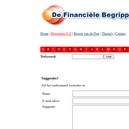
Home
|
Begrippen A-Z
|
Begrip van de Dag
|
Thema's
|
Contact
A
B
C
D
E
F
G
H
I
J
K
L
M
N
O
P
Trefwoord:
Suggesties?
Vul het onderstaand formulier in:
Naam:
E-mail adres:
Suggestie: