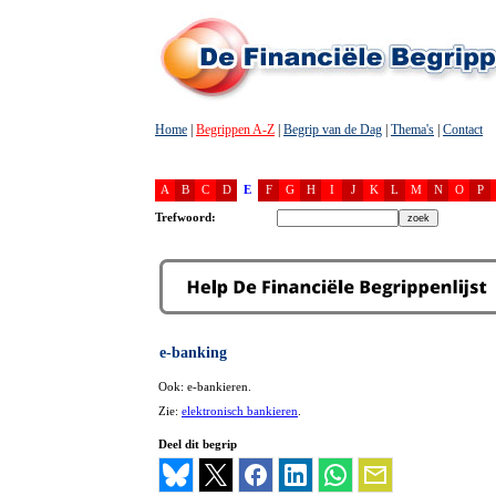
Home
|
Begrippen A-Z
|
Begrip van de Dag
|
Thema's
|
Contact
A
B
C
D
E
F
G
H
I
J
K
L
M
N
O
P
Trefwoord:
e-banking
Ook: e-bankieren.
Zie:
elektronisch bankieren
.
Deel dit begrip