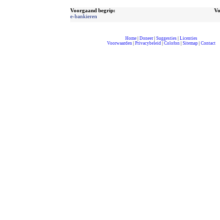
Voorgaand begrip:
Vo
e-bankieren
Home
|
Doneer
|
Suggesties
|
Licenties
Voorwaarden
|
Privacybeleid
|
Colofon
|
Sitemap
|
Contact
compleet