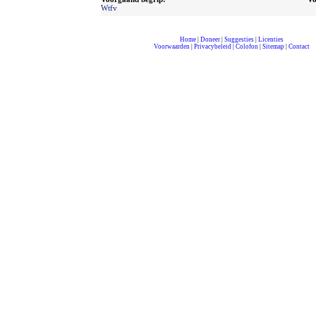
Wtfv
Home
|
Doneer
|
Suggesties
|
Licenties
Voorwaarden
|
Privacybeleid
|
Colofon
|
Sitemap
|
Contact
compleet