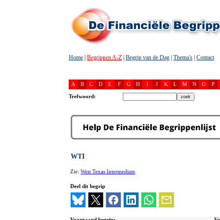
Home
|
Begrippen A-Z
|
Begrip van de Dag
|
Thema's
|
Contact
A
B
C
D
E
F
G
H
I
J
K
L
M
N
O
P
Trefwoord:
WTI
Zie:
West Texas Intermediate
.
Deel dit begrip
Voorgaand begrip:
Vo