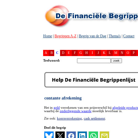
Home
|
Begrippen A-Z
|
Begrip van de Dag
|
Thema's
|
Contact
A
B
C
D
E
F
G
H
I
J
K
L
M
N
O
P
Trefwoord:
contante afrekening
Het in
geld
verrekenen van een prijsverschil bij
afgeleide product
waarbij de
onderliggende waarde
moeilijk leverbaar is.
Zie ook:
koersverrekening
,
cash settlement
.
Deel dit begrip