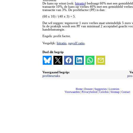
Voorbeeld
De kans op winst (ook:
hitratio
) bedraagt 60% met een gemiddeld
transactie 10%, de kans op verlies 40% met een gemiddeld verlies
transactie van 3%. De profitfactor (PF) is dan:
(60 x 10) / (40 x 3) = 5.
Dat wil zeggen: tegenover 1 euro verlies staat uiteindelijk 5 euro 
In de praktijk wordt een PF van minimaal 2 acceptabel geacht vo
handelsstrategie.
Engels: profit factor.
Vergelijk:
hitratio
,
payoff ratio
.
Deel dit begrip
Voorgaand begrip:
Vo
profiteurtaks
pro
Home
|
Doneer
|
Suggesties
|
Licenties
Voorwaarden
|
Privacybeleid
|
Colofon
|
Sitemap
|
Contact
compleet