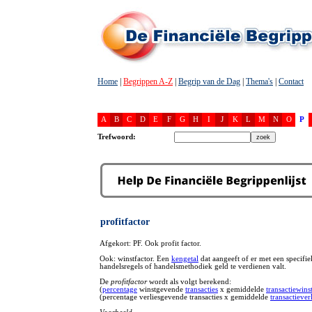
Home
|
Begrippen A-Z
|
Begrip van de Dag
|
Thema's
|
Contact
A
B
C
D
E
F
G
H
I
J
K
L
M
N
O
P
Trefwoord:
profitfactor
Afgekort: PF. Ook profit factor.
Ook: winstfactor. Een
kengetal
dat aangeeft of er met een specifie
handelsregels of handelsmethodiek geld te verdienen valt.
De
profitfactor
wordt als volgt berekend:
(
percentage
winstgevende
transacties
x gemiddelde
transactiewins
(percentage verliesgevende transacties x gemiddelde
transactiever