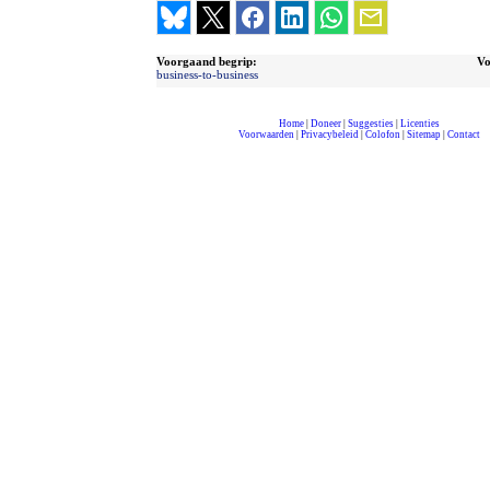
Voorgaand begrip:
Vo
business-to-business
Home
|
Doneer
|
Suggesties
|
Licenties
Voorwaarden
|
Privacybeleid
|
Colofon
|
Sitemap
|
Contact
compleet