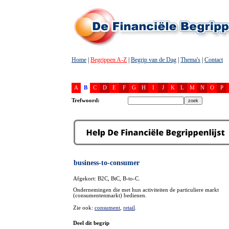
Home
|
Begrippen A-Z
|
Begrip van de Dag
|
Thema's
|
Contact
A
B
C
D
E
F
G
H
I
J
K
L
M
N
O
P
Trefwoord:
business-to-consumer
Afgekort: B2C, BtC, B-to-C.
Ondernemingen die met hun activiteiten de particuliere markt
(consumentenmarkt) bedienen.
Zie ook:
consument
,
retail
.
Deel dit begrip