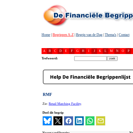
Home
|
Begrippen A-Z
|
Begrip van de Dag
|
Thema's
|
Contact
A
B
C
D
E
F
G
H
I
J
K
L
M
N
O
P
Trefwoord:
RMF
Zie:
Retail Matching Facility
.
Deel dit begrip
Voorgaand begrip:
Vo