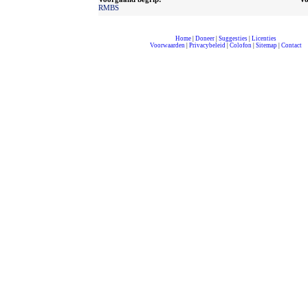
RMBS
Home
|
Doneer
|
Suggesties
|
Licenties
Voorwaarden
|
Privacybeleid
|
Colofon
|
Sitemap
|
Contact
compleet