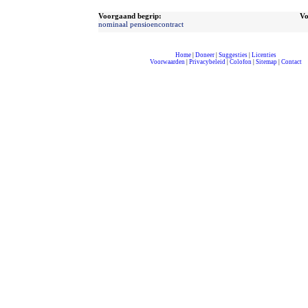
Voorgaand begrip:
Vo
nominaal pensioencontract
Home
|
Doneer
|
Suggesties
|
Licenties
Voorwaarden
|
Privacybeleid
|
Colofon
|
Sitemap
|
Contact
compleet