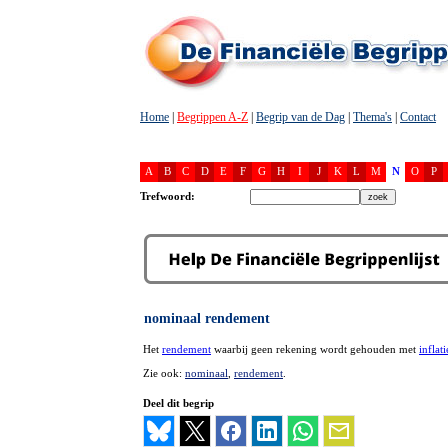
Home
|
Begrippen A-Z
|
Begrip van de Dag
|
Thema's
|
Contact
A
B
C
D
E
F
G
H
I
J
K
L
M
N
O
P
Trefwoord:
nominaal rendement
Het
rendement
waarbij geen rekening wordt gehouden met
inflati
Zie ook:
nominaal
,
rendement
.
Deel dit begrip