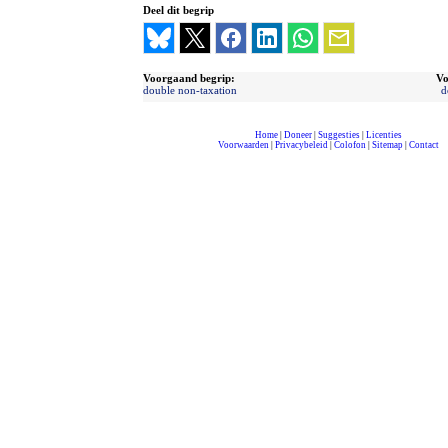
Deel dit begrip
Voorgaand begrip:
Vo
double non-taxation
d
Home
|
Doneer
|
Suggesties
|
Licenties
Voorwaarden
|
Privacybeleid
|
Colofon
|
Sitemap
|
Contact
compleet