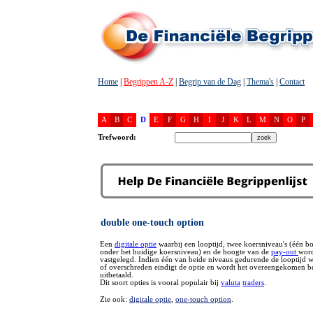
Home
|
Begrippen A-Z
|
Begrip van de Dag
|
Thema's
|
Contact
A
B
C
D
E
F
G
H
I
J
K
L
M
N
O
P
Trefwoord:
double one-touch option
Een
digitale optie
waarbij een looptijd, twee koersniveau's (één b
onder het huidige koersniveau) en de hoogte van de
pay-out
wor
vastgelegd. Indien één van beide niveaus gedurende de looptijd w
of overschreden eindigt de optie en wordt het overeengekomen b
uitbetaald.
Dit soort opties is vooral populair bij
valuta
traders
.
Zie ook:
digitale optie
,
one-touch option
.