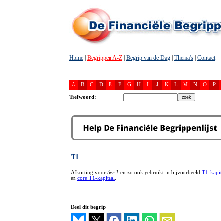
Home
|
Begrippen A-Z
|
Begrip van de Dag
|
Thema's
|
Contact
A
B
C
D
E
F
G
H
I
J
K
L
M
N
O
P
Trefwoord:
T1
Afkorting voor
tier 1
en zo ook gebruikt in bijvoorbeeld
T1-kapit
en
core T1-kapitaal
.
Deel dit begrip