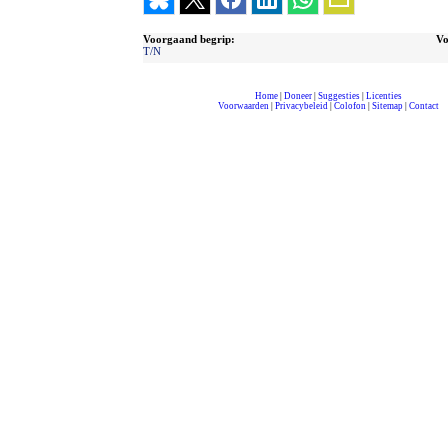
Voorgaand begrip:
Vo
T/N
Home
|
Doneer
|
Suggesties
|
Licenties
Voorwaarden
|
Privacybeleid
|
Colofon
|
Sitemap
|
Contact
compleet