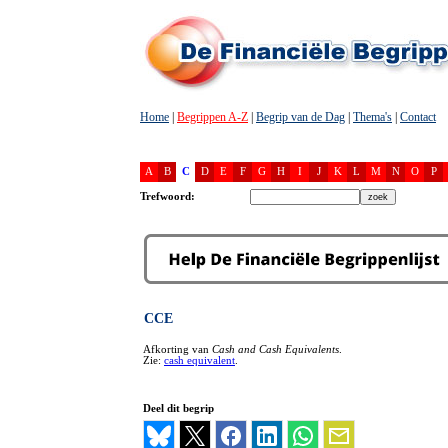
Home
|
Begrippen A-Z
|
Begrip van de Dag
|
Thema's
|
Contact
A
B
C
D
E
F
G
H
I
J
K
L
M
N
O
P
Trefwoord:
CCE
Afkorting van
Cash and Cash Equivalents
.
Zie:
cash equivalent
.
Deel dit begrip