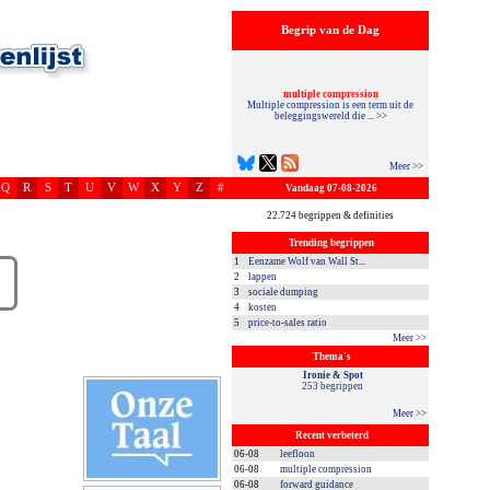
Begrip van de Dag
multiple compression
Multiple compression is een term uit de
beleggingswereld die ... >>
Meer >>
Q
R
S
T
U
V
W
X
Y
Z
#
Vandaag 07-08-2026
22.724 begrippen & definities
Trending begrippen
1
Eenzame Wolf van Wall St...
2
lappen
3
sociale dumping
4
kosten
5
price-to-sales ratio
Meer >>
Thema's
Ironie & Spot
253 begrippen
Meer >>
Recent verbeterd
06-08
leefloon
06-08
multiple compression
06-08
forward guidance