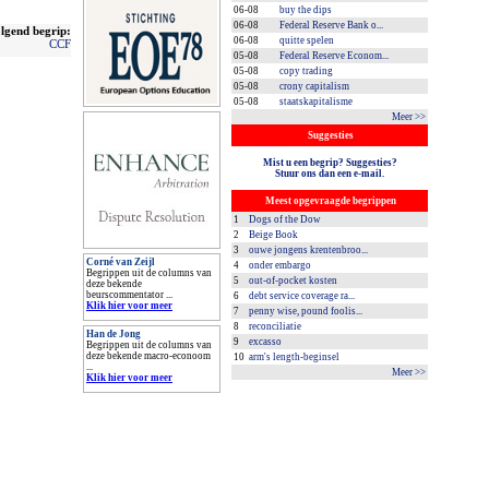
06-08
buy the dips
06-08
Federal Reserve Bank o...
lgend begrip:
06-08
quitte spelen
CCF
05-08
Federal Reserve Econom...
05-08
copy trading
05-08
crony capitalism
05-08
staatskapitalisme
Meer >>
Suggesties
Mist u een begrip? Suggesties?
Stuur ons dan een e-mail.
Meest opgevraagde begrippen
1
Dogs of the Dow
2
Beige Book
3
ouwe jongens krentenbroo...
Corné van Zeijl
4
onder embargo
Begrippen uit de columns van
5
out-of-pocket kosten
deze bekende
beurscommentator ...
6
debt service coverage ra...
Klik hier voor meer
7
penny wise, pound foolis...
8
reconciliatie
Han de Jong
9
excasso
Begrippen uit de columns van
deze bekende macro-econoom
10
arm's length-beginsel
...
Meer >>
Klik hier voor meer