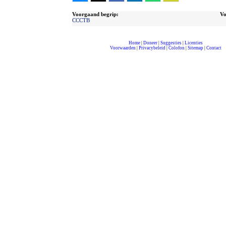
Voorgaand begrip:
Vo
CCCTB
Home
|
Doneer
|
Suggesties
|
Licenties
Voorwaarden
|
Privacybeleid
|
Colofon
|
Sitemap
|
Contact
compleet