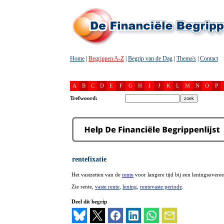
Home
|
Begrippen A-Z
|
Begrip van de Dag
|
Thema's
|
Contact
A
B
C
D
E
F
G
H
I
J
K
L
M
N
O
P
Trefwoord:
rentefixatie
Het vastzetten van de
rente
voor langere tijd bij een leningsovere
Zie rente,
vaste rente
,
lening
,
rentevaste periode
.
Deel dit begrip