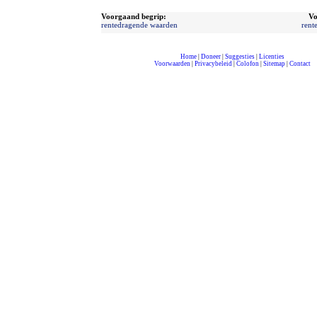
Voorgaand begrip:
Vo
rentedragende waarden
rent
Home
|
Doneer
|
Suggesties
|
Licenties
Voorwaarden
|
Privacybeleid
|
Colofon
|
Sitemap
|
Contact
compleet