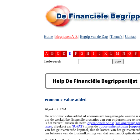
Home
|
Begrippen A-Z
|
Begrip van de Dag
|
Thema's
|
Contact
A
B
C
D
E
F
G
H
I
J
K
L
M
N
O
P
Trefwoord:
economic value added
Afgekort: EVA.
De economic value added of economisch toegevoegde waarde is
om de werkelijke financiële prestaties van een onderneming te m
is het verschil tussen de netto
operationele winst
(
net operating pro
taxes
, afgekort als
NOPAT
) minus de
opportuniteitskosten
(
opport
van het geïnvesteerde kapitaal, dus de kosten van het geïnvestee
ten behoeve van de totstandkoming van dat resultaat (kapitaalslast