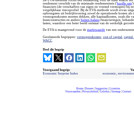
De EVA-methode vormt een benadering voor de mate waarin het 
rendement verschilt van de minimale rendementseis ('
hurdle rate
'
financiers (de verschaffers van eigen en vreemd vermogen) bij e
vergelijkbaar risicoprofiel. Bij de EVA-methode wordt ervan uitg
opbrengsten uit bedrijfsvoering zowel de operationele kosten als 
vermogenskosten moeten dekken; alle kapitaalkosten, zoals die v
leaseconstructies en andere
buiten-balans
-financieringen, behande
lasten, waardoor een beter beeld ontstaat van de werkelijk gecreë
De EVA is maatgevend voor de
marktwaarde
van een ondernemin
Gerelateerde begrippen:
vermogenskosten
,
cost of capital
,
capital
WACC
.
Deel dit begrip
Voorgaand begrip:
Vo
Economic Surprise Index
economic, environment
Home
|
Doneer
|
Suggesties
|
Licenties
Voorwaarden
|
Privacybeleid
|
Colofon
|
Sitemap
|
Contact
compleet