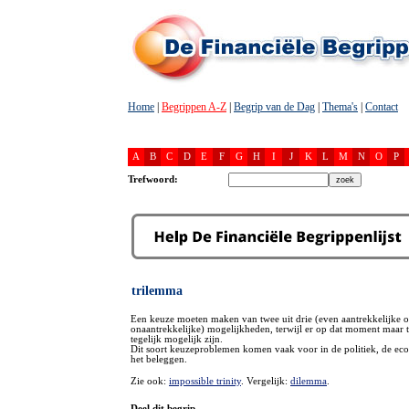
Home
|
Begrippen A-Z
|
Begrip van de Dag
|
Thema's
|
Contact
A
B
C
D
E
F
G
H
I
J
K
L
M
N
O
P
Trefwoord:
trilemma
Een keuze moeten maken van twee uit drie (even aantrekkelijke o
onaantrekkelijke) mogelijkheden, terwijl er op dat moment maar 
tegelijk mogelijk zijn.
Dit soort keuzeproblemen komen vaak voor in de politiek, de eco
het beleggen.
Zie ook:
impossible trinity
. Vergelijk:
dilemma
.
Deel dit begrip