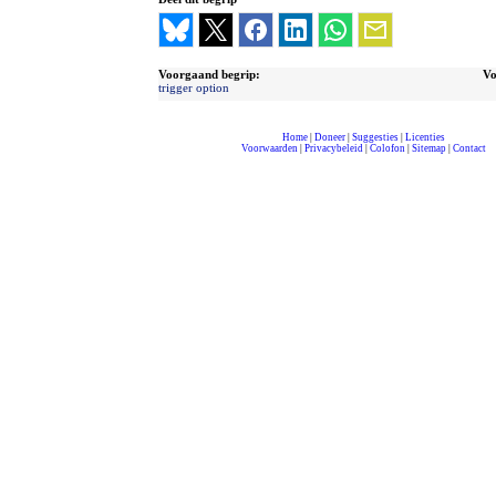
Voorgaand begrip:
Vo
trigger option
Home
|
Doneer
|
Suggesties
|
Licenties
Voorwaarden
|
Privacybeleid
|
Colofon
|
Sitemap
|
Contact
compleet