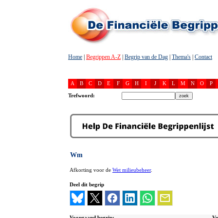
Home
|
Begrippen A-Z
|
Begrip van de Dag
|
Thema's
|
Contact
A
B
C
D
E
F
G
H
I
J
K
L
M
N
O
P
Trefwoord:
Wm
Afkorting voor de
Wet milieubeheer
.
Deel dit begrip
Voorgaand begrip:
Vo