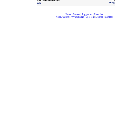
Wlz
WM/R
Home
|
Doneer
|
Suggesties
|
Licenties
Voorwaarden
|
Privacybeleid
|
Colofon
|
Sitemap
|
Contact
compleet