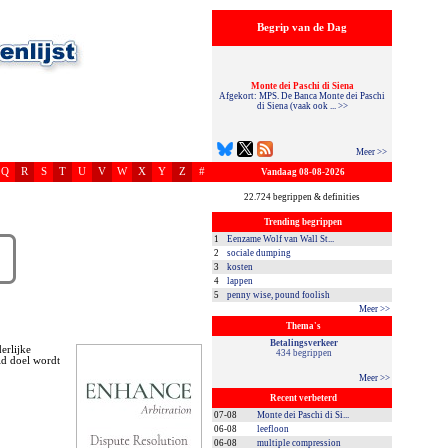
Begrip van de Dag
Monte dei Paschi di Siena
Afgekort: MPS. De Banca Monte dei Paschi
di Siena (vaak ook ... >>
Meer >>
Q
R
S
T
U
V
W
X
Y
Z
#
Vandaag 08-08-2026
22.724 begrippen & definities
Trending begrippen
1
Eenzame Wolf van Wall St...
2
sociale dumping
3
kosten
4
lappen
5
penny wise, pound foolish
Meer >>
Thema's
Betalingsverkeer
erlijke
434 begrippen
ld doel wordt
Meer >>
Recent verbeterd
07-08
Monte dei Paschi di Si...
06-08
leefloon
06-08
multiple compression