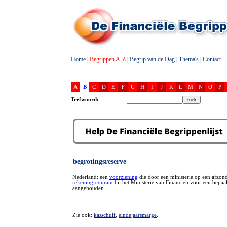
Home
|
Begrippen A-Z
|
Begrip van de Dag
|
Thema's
|
Contact
A
B
C
D
E
F
G
H
I
J
K
L
M
N
O
P
Trefwoord:
begrotingsreserve
Nederland: een
voorziening
die door een ministerie op een afzond
rekening-courant
bij het Ministerie van Financiën voor een bepaa
aangehouden.
Zie ook:
kasschuif
,
eindejaarsmarge
.