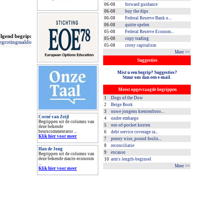
06-08
forward guidance
06-08
buy the dips
06-08
Federal Reserve Bank o...
06-08
quitte spelen
05-08
Federal Reserve Econom...
lgend begrip:
05-08
copy trading
egrotingssaldo
05-08
crony capitalism
Meer >>
Suggesties
Mist u een begrip? Suggesties?
Stuur ons dan een e-mail.
Meest opgevraagde begrippen
1
Dogs of the Dow
2
Beige Book
3
ouwe jongens krentenbroo...
Corné van Zeijl
4
onder embargo
Begrippen uit de columns van
5
out-of-pocket kosten
deze bekende
beurscommentator ...
6
debt service coverage ra...
Klik hier voor meer
7
penny wise, pound foolis...
8
reconciliatie
Han de Jong
9
excasso
Begrippen uit de columns van
deze bekende macro-econoom
10
arm's length-beginsel
...
Meer >>
Klik hier voor meer