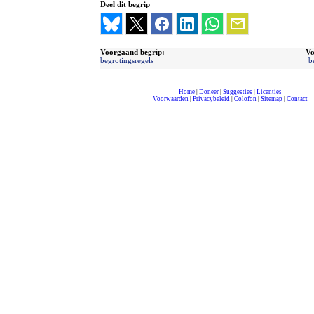
Deel dit begrip
Voorgaand begrip:
Vo
begrotingsregels
b
Home
|
Doneer
|
Suggesties
|
Licenties
Voorwaarden
|
Privacybeleid
|
Colofon
|
Sitemap
|
Contact
compleet