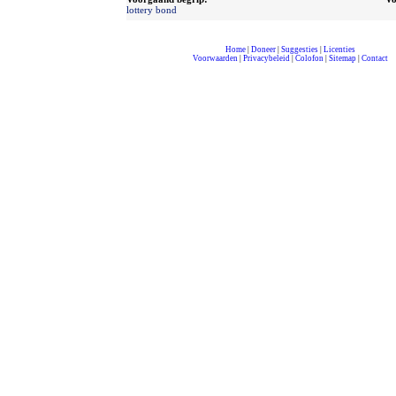
lottery bond
Home
|
Doneer
|
Suggesties
|
Licenties
Voorwaarden
|
Privacybeleid
|
Colofon
|
Sitemap
|
Contact
compleet