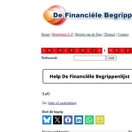
Home
|
Begrippen A-Z
|
Begrip van de Dag
|
Thema's
|
Contact
A
B
C
D
E
F
G
H
I
J
K
L
M
N
O
P
Trefwoord:
LoU
Zie:
letter of undertaking
.
Deel dit begrip
Voorgaand begrip:
Vo