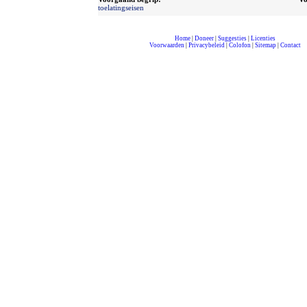
toelatingseisen
Home
|
Doneer
|
Suggesties
|
Licenties
Voorwaarden
|
Privacybeleid
|
Colofon
|
Sitemap
|
Contact
compleet