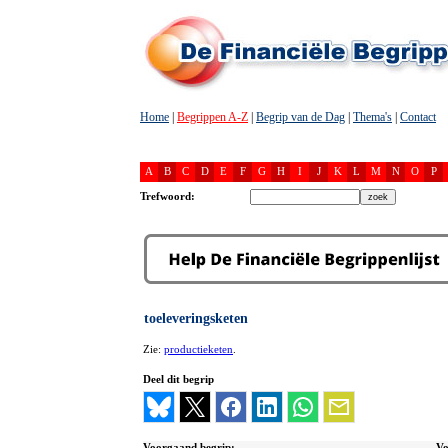
Home
|
Begrippen A-Z
|
Begrip van de Dag
|
Thema's
|
Contact
A
B
C
D
E
F
G
H
I
J
K
L
M
N
O
P
Trefwoord:
toeleveringsketen
Zie:
productieketen
.
Deel dit begrip
Voorgaand begrip:
Vo