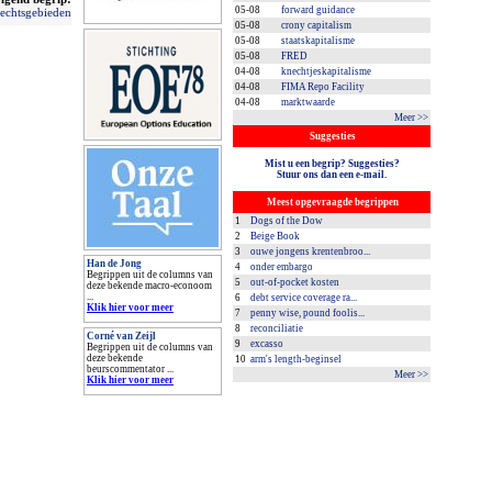
05-08
forward guidance
rechtsgebieden
05-08
crony capitalism
05-08
staatskapitalisme
05-08
FRED
04-08
knechtjeskapitalisme
04-08
FIMA Repo Facility
04-08
marktwaarde
Meer >>
Suggesties
Mist u een begrip? Suggesties?
Stuur ons dan een e-mail.
Meest opgevraagde begrippen
1
Dogs of the Dow
2
Beige Book
3
ouwe jongens krentenbroo...
Han de Jong
4
onder embargo
Begrippen uit de columns van
5
out-of-pocket kosten
deze bekende macro-econoom
...
6
debt service coverage ra...
Klik hier voor meer
7
penny wise, pound foolis...
8
reconciliatie
Corné van Zeijl
9
excasso
Begrippen uit de columns van
deze bekende
10
arm's length-beginsel
beurscommentator ...
Meer >>
Klik hier voor meer