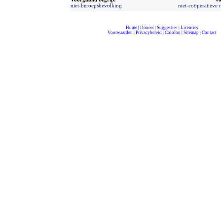
niet-beroepsbevolking
niet-coöperatieve 
Home
|
Doneer
|
Suggesties
|
Licenties
Voorwaarden
|
Privacybeleid
|
Colofon
|
Sitemap
|
Contact
compleet