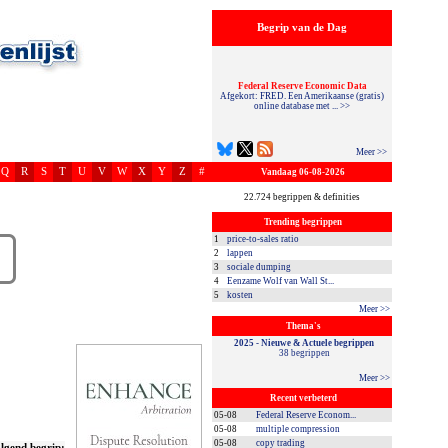
Begrip van de Dag
Federal Reserve Economic Data
Afgekort: FRED. Een Amerikaanse (gratis)
online database met ... >>
Meer >>
Q
R
S
T
U
V
W
X
Y
Z
#
Vandaag 06-08-2026
22.724 begrippen & definities
Trending begrippen
1
price-to-sales ratio
2
lappen
3
sociale dumping
4
Eenzame Wolf van Wall St...
5
kosten
Meer >>
Thema's
2025 - Nieuwe & Actuele begrippen
38 begrippen
Meer >>
Recent verbeterd
05-08
Federal Reserve Econom...
05-08
multiple compression
05-08
copy trading
lgend begrip: