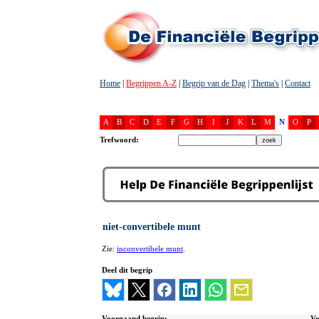
Home
|
Begrippen A-Z
|
Begrip van de Dag
|
Thema's
|
Contact
A
B
C
D
E
F
G
H
I
J
K
L
M
N
O
P
Trefwoord:
niet-convertibele munt
Zie:
inconvertibele munt
.
Deel dit begrip
Voorgaand begrip:
Vo