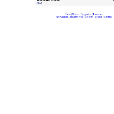
ENA
Home
|
Doneer
|
Suggesties
|
Licenties
Voorwaarden
|
Privacybeleid
|
Colofon
|
Sitemap
|
Contact
compleet