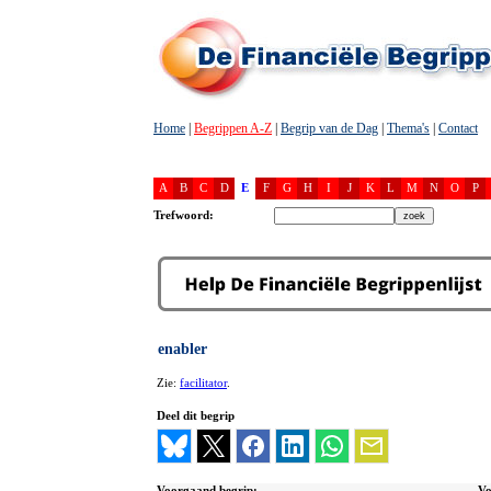
Home
|
Begrippen A-Z
|
Begrip van de Dag
|
Thema's
|
Contact
A
B
C
D
E
F
G
H
I
J
K
L
M
N
O
P
Trefwoord:
enabler
Zie:
facilitator
.
Deel dit begrip
Voorgaand begrip:
Vo