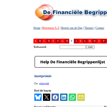
Home
|
Begrippen A-Z
|
Begrip van de Dag
|
Thema's
|
Contact
A
B
C
D
E
F
G
H
I
J
K
L
M
N
O
P
Trefwoord:
inzetpremie
Zie:
plokgeld
.
Deel dit begrip
Voorgaand begrip:
Vo