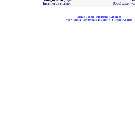
inzakkende markten
IOCC-samenwer
Home
|
Doneer
|
Suggesties
|
Licenties
Voorwaarden
|
Privacybeleid
|
Colofon
|
Sitemap
|
Contact
compleet