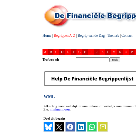
Home
|
Begrippen A-Z
|
Begrip van de Dag
|
Thema's
|
Contact
A
B
C
D
E
F
G
H
I
J
K
L
M
N
O
P
Trefwoord:
WML
Afkorting voor wettelijk minimumloon of wettelijk minimumuurl
Zie:
minimumloon
.
Deel dit begrip