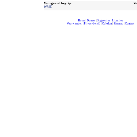
Voorgaand begrip:
Vo
WMD
Home
|
Doneer
|
Suggesties
|
Licenties
Voorwaarden
|
Privacybeleid
|
Colofon
|
Sitemap
|
Contact
compleet