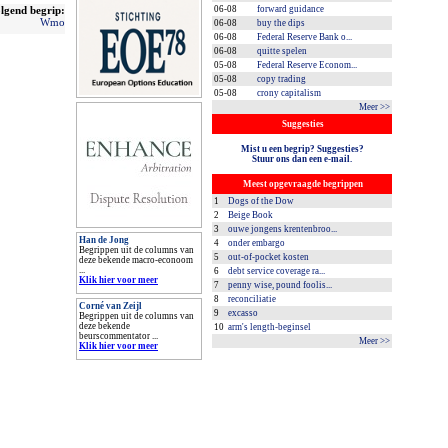
lgend begrip:
06-08
forward guidance
Wmo
06-08
buy the dips
06-08
Federal Reserve Bank o...
06-08
quitte spelen
05-08
Federal Reserve Econom...
05-08
copy trading
05-08
crony capitalism
Meer >>
Suggesties
Mist u een begrip? Suggesties?
Stuur ons dan een e-mail.
Meest opgevraagde begrippen
1
Dogs of the Dow
2
Beige Book
3
ouwe jongens krentenbroo...
Han de Jong
4
onder embargo
Begrippen uit de columns van
5
out-of-pocket kosten
deze bekende macro-econoom
...
6
debt service coverage ra...
Klik hier voor meer
7
penny wise, pound foolis...
8
reconciliatie
Corné van Zeijl
9
excasso
Begrippen uit de columns van
deze bekende
10
arm's length-beginsel
beurscommentator ...
Meer >>
Klik hier voor meer