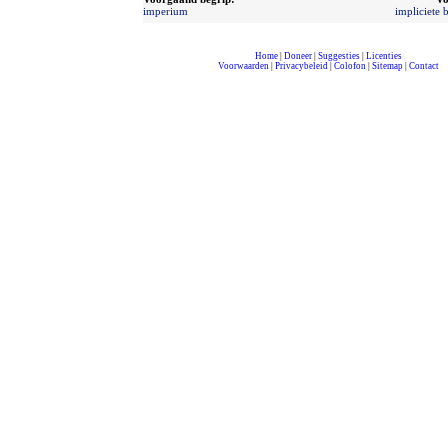
imperium
impliciete 
Home
|
Doneer
|
Suggesties
|
Licenties
Voorwaarden
|
Privacybeleid
|
Colofon
|
Sitemap
|
Contact
compleet