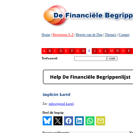
Home
|
Begrippen A-Z
|
Begrip van de Dag
|
Thema's
|
Contact
A
B
C
D
E
F
G
H
I
J
K
L
M
N
O
P
Trefwoord:
impliciet kartel
Zie:
stilzwijgend kartel
.
Deel dit begrip
Voorgaand begrip:
Vo