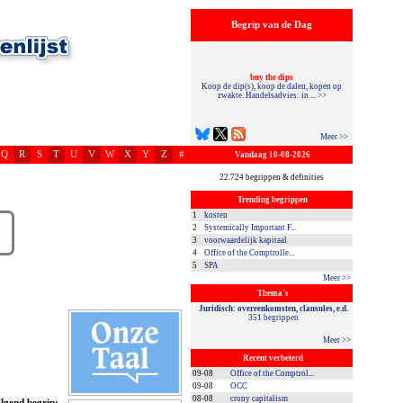
Begrip van de Dag
buy the dips
Koop de dip(s), koop de dalen, kopen op
zwakte. Handelsadvies: in ... >>
Meer >>
Q
R
S
T
U
V
W
X
Y
Z
#
Vandaag 10-08-2026
22.724 begrippen & definities
Trending begrippen
1
kosten
2
Systemically Important F...
3
voorwaardelijk kapitaal
4
Office of the Comptrolle...
5
SPA
Meer >>
Thema's
Juridisch: overeenkomsten, clausules, e.d.
351 begrippen
Meer >>
Recent verbeterd
09-08
Office of the Comptrol...
09-08
OCC
08-08
crony capitalism
lgend begrip: