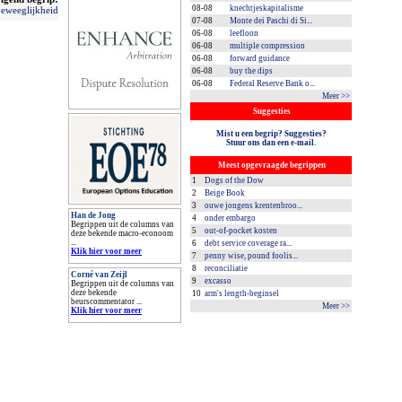
08-08
knechtjeskapitalisme
beweeglijkheid
07-08
Monte dei Paschi di Si...
06-08
leefloon
06-08
multiple compression
06-08
forward guidance
06-08
buy the dips
06-08
Federal Reserve Bank o...
Meer >>
Suggesties
Mist u een begrip? Suggesties?
Stuur ons dan een e-mail.
Meest opgevraagde begrippen
1
Dogs of the Dow
2
Beige Book
3
ouwe jongens krentenbroo...
Han de Jong
4
onder embargo
Begrippen uit de columns van
5
out-of-pocket kosten
deze bekende macro-econoom
...
6
debt service coverage ra...
Klik hier voor meer
7
penny wise, pound foolis...
8
reconciliatie
Corné van Zeijl
9
excasso
Begrippen uit de columns van
deze bekende
10
arm's length-beginsel
beurscommentator ...
Meer >>
Klik hier voor meer