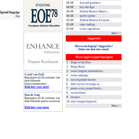
06-08
forward guidance
06-08
buy the dips
06-08
Federal Reserve Bank o...
lgend begrip:
ikp
06-08
quitte spelen
05-08
Federal Reserve Econom...
05-08
copy trading
05-08
crony capitalism
Meer >>
Suggesties
Mist u een begrip? Suggesties?
Stuur ons dan een e-mail.
Meest opgevraagde begrippen
1
Dogs of the Dow
2
Beige Book
3
ouwe jongens krentenbroo...
Corné van Zeijl
4
onder embargo
Begrippen uit de columns van
5
out-of-pocket kosten
deze bekende
beurscommentator ...
6
debt service coverage ra...
Klik hier voor meer
7
penny wise, pound foolis...
8
reconciliatie
Han de Jong
9
excasso
Begrippen uit de columns van
deze bekende macro-econoom
10
arm's length-beginsel
...
Meer >>
Klik hier voor meer