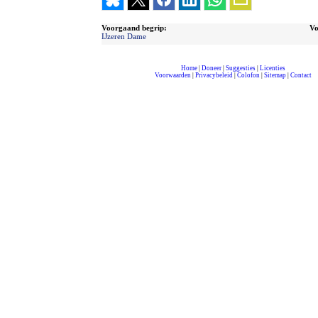
Voorgaand begrip:
Vo
IJzeren Dame
Home
|
Doneer
|
Suggesties
|
Licenties
Voorwaarden
|
Privacybeleid
|
Colofon
|
Sitemap
|
Contact
compleet