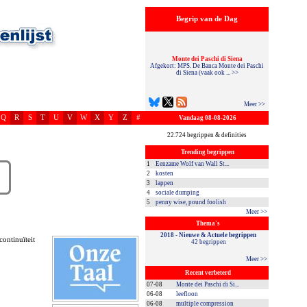
Begrip van de Dag
Monte dei Paschi di Siena
Afgekort: MPS. De Banca Monte dei Paschi
di Siena (vaak ook ... >>
Meer >>
Q
R
S
T
U
V
W
X
Y
Z
#
Vandaag 08-08-2026
22.724 begrippen & definities
Trending begrippen
1
Eenzame Wolf van Wall St...
2
kosten
3
lappen
4
sociale dumping
5
penny wise, pound foolish
Meer >>
Thema's
2018 - Nieuwe & Actuele begrippen
ontinuïteit
42 begrippen
Meer >>
Recent verbeterd
07-08
Monte dei Paschi di Si...
06-08
leefloon
06-08
multiple compression