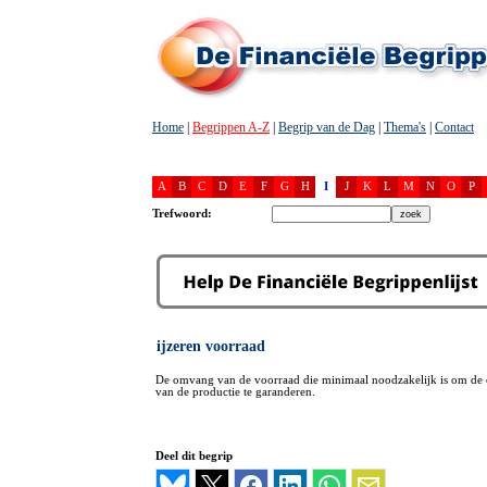
Home
|
Begrippen A-Z
|
Begrip van de Dag
|
Thema's
|
Contact
A
B
C
D
E
F
G
H
I
J
K
L
M
N
O
P
Trefwoord:
ijzeren voorraad
De omvang van de voorraad die minimaal noodzakelijk is om de c
van de productie te garanderen.
Deel dit begrip