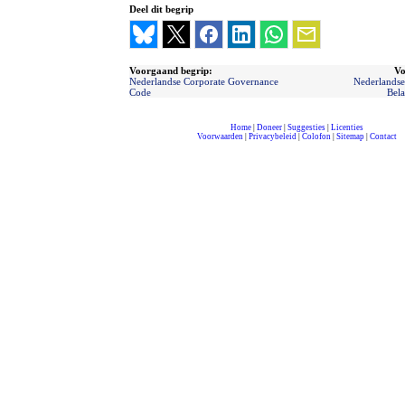
Deel dit begrip
Voorgaand begrip:
Vo
Nederlandse Corporate Governance
Nederlandse
Code
Bela
Home
|
Doneer
|
Suggesties
|
Licenties
Voorwaarden
|
Privacybeleid
|
Colofon
|
Sitemap
|
Contact
compleet