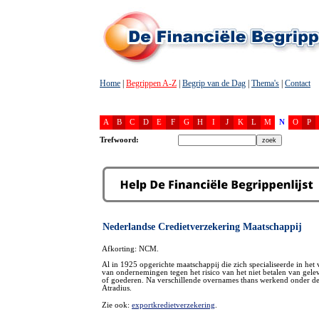
Home
|
Begrippen A-Z
|
Begrip van de Dag
|
Thema's
|
Contact
A
B
C
D
E
F
G
H
I
J
K
L
M
N
O
P
Trefwoord:
Nederlandse Credietverzekering Maatschappij
Afkorting: NCM.
Al in 1925 opgerichte maatschappij die zich specialiseerde in het
van ondernemingen tegen het risico van het niet betalen van gele
of goederen. Na verschillende overnames thans werkend onder d
Atradius.
Zie ook:
exportkredietverzekering
.