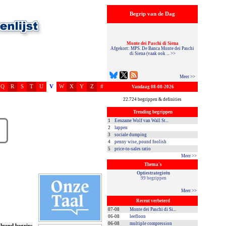
Begrip van de Dag
Monte dei Paschi di Siena
Afgekort: MPS. De Banca Monte dei Paschi
di Siena (vaak ook ... >>
Meer >>
Q
R
S
T
U
V
W
X
Y
Z
#
Vandaag 08-08-2026
22.724 begrippen & definities
Trending begrippen
1
Eenzame Wolf van Wall St...
2
lappen
3
sociale dumping
4
penny wise, pound foolish
5
price-to-sales ratio
Meer >>
Thema's
Optiestrategieën
99 begrippen
Meer >>
Recent verbeterd
07-08
Monte dei Paschi di Si...
06-08
leefloon
06-08
multiple compression
lgend begrip: