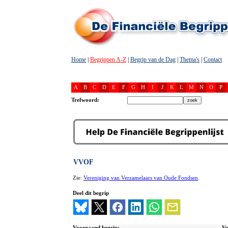
Home
|
Begrippen A-Z
|
Begrip van de Dag
|
Thema's
|
Contact
A
B
C
D
E
F
G
H
I
J
K
L
M
N
O
P
Trefwoord:
VVOF
Zie:
Vereniging van Verzamelaars van Oude Fondsen
.
Deel dit begrip
Voorgaand begrip:
Vo