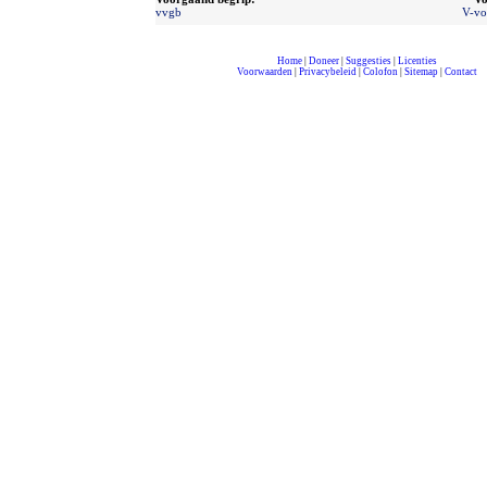
vvgb
V-vo
Home
|
Doneer
|
Suggesties
|
Licenties
Voorwaarden
|
Privacybeleid
|
Colofon
|
Sitemap
|
Contact
compleet