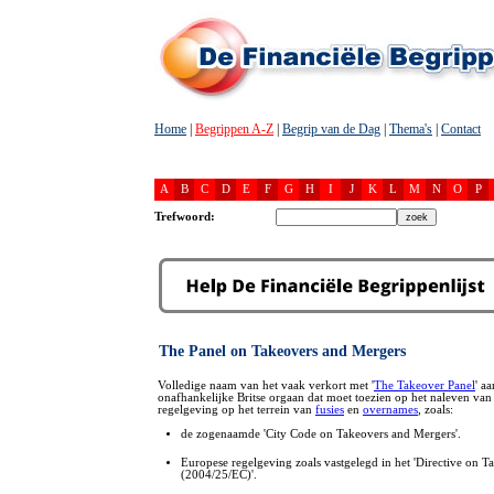
Home
|
Begrippen A-Z
|
Begrip van de Dag
|
Thema's
|
Contact
A
B
C
D
E
F
G
H
I
J
K
L
M
N
O
P
Trefwoord:
The Panel on Takeovers and Mergers
Volledige naam van het vaak verkort met '
The Takeover Panel
' a
onafhankelijke Britse orgaan dat moet toezien op het naleven van
regelgeving op het terrein van
fusies
en
overnames
, zoals:
de zogenaamde 'City Code on Takeovers and Mergers'.
Europese regelgeving zoals vastgelegd in het 'Directive on T
(2004/25/EC)'.