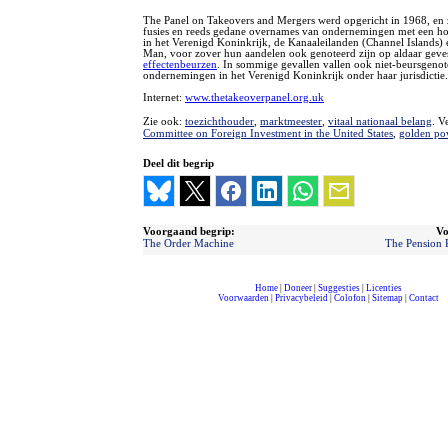
The Panel on Takeovers and Mergers werd opgericht in 1968, en z
fusies en reeds gedane overnames van ondernemingen met een ho
in het Verenigd Koninkrijk, de Kanaaleilanden (Channel Islands) e
Man, voor zover hun aandelen ook genoteerd zijn op aldaar geve
effectenbeurzen
. In sommige gevallen vallen ook niet-beursgenot
ondernemingen in het Verenigd Koninkrijk onder haar jurisdictie.
Internet:
www.thetakeoverpanel.org.uk
Zie ook:
toezichthouder
,
marktmeester
,
vitaal nationaal belang
. V
Committee on Foreign Investment in the United States
,
golden po
Deel dit begrip
Voorgaand begrip:
Vo
The Order Machine
The Pension 
Home
|
Doneer
|
Suggesties
|
Licenties
Voorwaarden
|
Privacybeleid
|
Colofon
|
Sitemap
|
Contact
compleet