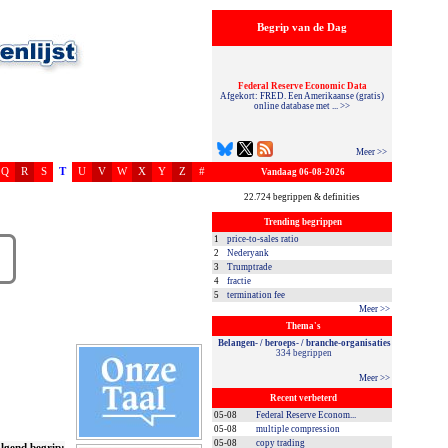
Begrip van de Dag
Federal Reserve Economic Data
Afgekort: FRED. Een Amerikaanse (gratis)
online database met ... >>
Meer >>
Q
R
S
T
U
V
W
X
Y
Z
#
Vandaag 06-08-2026
22.724 begrippen & definities
Trending begrippen
1
price-to-sales ratio
2
Nederyank
3
Trumptrade
4
fractie
5
termination fee
Meer >>
Thema's
Belangen- / beroeps- / branche-organisaties
334 begrippen
Meer >>
Recent verbeterd
05-08
Federal Reserve Econom...
05-08
multiple compression
05-08
copy trading
lgend begrip: