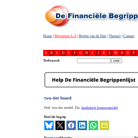
Home
|
Begrippen A-Z
|
Begrip van de Dag
|
Thema's
|
Contact
A
B
C
D
E
F
G
H
I
J
K
L
M
N
O
P
Trefwoord:
two-tier board
Ook: two-tier model. Zie:
dualistisch bestuursmodel
.
Deel dit begrip
Voorgaand begrip:
Vo