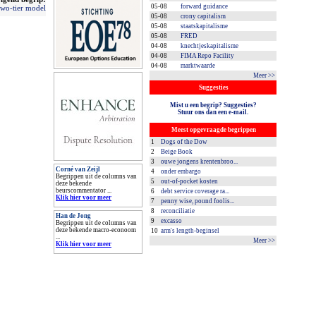
05-08
forward guidance
two-tier model
05-08
crony capitalism
05-08
staatskapitalisme
05-08
FRED
04-08
knechtjeskapitalisme
04-08
FIMA Repo Facility
04-08
marktwaarde
Meer >>
Suggesties
Mist u een begrip? Suggesties?
Stuur ons dan een e-mail.
Meest opgevraagde begrippen
1
Dogs of the Dow
2
Beige Book
3
ouwe jongens krentenbroo...
Corné van Zeijl
4
onder embargo
Begrippen uit de columns van
5
out-of-pocket kosten
deze bekende
beurscommentator ...
6
debt service coverage ra...
Klik hier voor meer
7
penny wise, pound foolis...
8
reconciliatie
Han de Jong
9
excasso
Begrippen uit de columns van
deze bekende macro-econoom
10
arm's length-beginsel
...
Meer >>
Klik hier voor meer