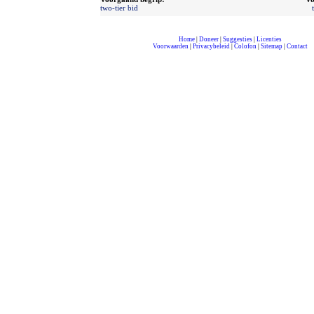
two-tier bid
Home
|
Doneer
|
Suggesties
|
Licenties
Voorwaarden
|
Privacybeleid
|
Colofon
|
Sitemap
|
Contact
compleet