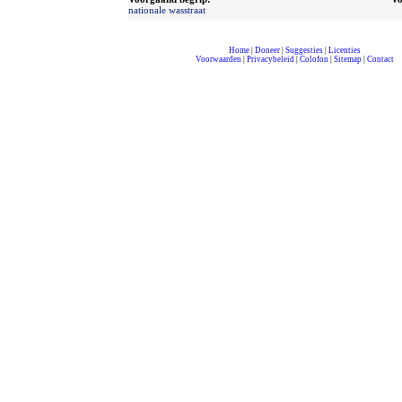
nationale wasstraat
Home
|
Doneer
|
Suggesties
|
Licenties
Voorwaarden
|
Privacybeleid
|
Colofon
|
Sitemap
|
Contact
compleet