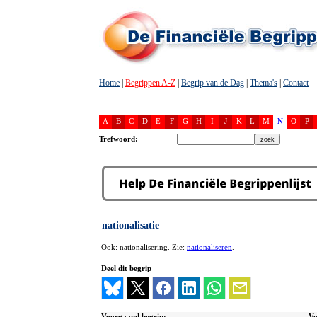
Home
|
Begrippen A-Z
|
Begrip van de Dag
|
Thema's
|
Contact
A
B
C
D
E
F
G
H
I
J
K
L
M
N
O
P
Trefwoord:
nationalisatie
Ook: nationalisering. Zie:
nationaliseren
.
Deel dit begrip
Voorgaand begrip:
Vo