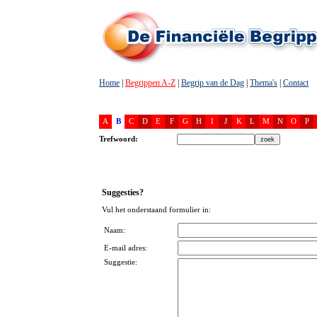
Home
|
Begrippen A-Z
|
Begrip van de Dag
|
Thema's
|
Contact
A
B
C
D
E
F
G
H
I
J
K
L
M
N
O
P
Trefwoord:
Suggesties?
Vul het onderstaand formulier in:
Naam:
E-mail adres:
Suggestie: