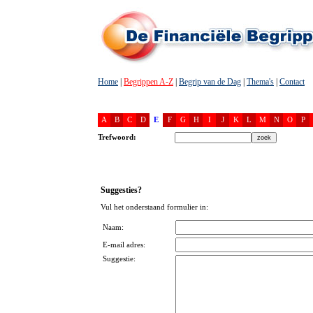
Home
|
Begrippen A-Z
|
Begrip van de Dag
|
Thema's
|
Contact
A
B
C
D
E
F
G
H
I
J
K
L
M
N
O
P
Trefwoord:
Suggesties?
Vul het onderstaand formulier in:
Naam:
E-mail adres:
Suggestie: