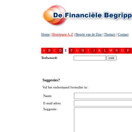
Home
|
Begrippen A-Z
|
Begrip van de Dag
|
Thema's
|
Contact
A
B
C
D
E
F
G
H
I
J
K
L
M
N
O
P
Trefwoord:
Suggesties?
Vul het onderstaand formulier in:
Naam:
E-mail adres:
Suggestie: