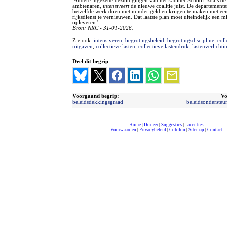
'Andere ingezette bezuinigingen van het kabinet-Schoof, zoals de
ambtenaren,
intensiveert
de nieuwe coalitie juist. De departement
hetzelfde werk doen met minder geld en krijgen te maken met ee
rijksdienst te vernieuwen. Dat laatste plan moet uiteindelijk een m
opleveren.'
Bron: NRC - 31-01-2026.
Zie ook:
intensiveren
,
begrotingsbeleid
,
begrotingsdiscipline
,
coll
uitgaven
,
collectieve lasten
,
collectieve lastendruk
,
lastenverlichti
Deel dit begrip
Voorgaand begrip:
Vo
beleidsdekkingsgraad
beleidsondersteu
Home
|
Doneer
|
Suggesties
|
Licenties
Voorwaarden
|
Privacybeleid
|
Colofon
|
Sitemap
|
Contact
compleet