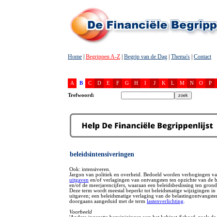
Home
|
Begrippen A-Z
|
Begrip van de Dag
|
Thema's
|
Contact
A
B
C
D
E
F
G
H
I
J
K
L
M
N
O
P
Trefwoord:
beleidsintensiveringen
Ook: intensiveren.
Jargon van politiek en overheid. Bedoeld worden verhogingen v
uitgaven
en/of verlagingen van ontvangsten ten opzichte van de 
en/of de meerjarencijfers, waaraan een beleidsbeslissing ten gronds
Deze term wordt meestal beperkt tot beleidsmatige wijzigingen in 
uitgaven; een beleidsmatige verlaging van de belastingontvangst
doorgaans aangeduid met de term
lastenverlichting
.
Voorbeeld