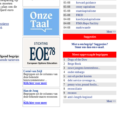
 besparing op
05-08
forward guidance
en moeten
n plan om de
05-08
crony capitalism
iljard euro
05-08
staatskapitalisme
05-08
FRED
04-08
knechtjeskapitalisme
ectieve
04-08
FIMA Repo Facility
ng
.
04-08
marktwaarde
Meer >>
Suggesties
Mist u een begrip? Suggesties?
Stuur ons dan een e-mail.
Meest opgevraagde begrippen
lgend begrip:
nende tarieven
1
Dogs of the Dow
2
Beige Book
3
ouwe jongens krentenbroo...
Corné van Zeijl
4
onder embargo
Begrippen uit de columns van
5
out-of-pocket kosten
deze bekende
beurscommentator ...
6
debt service coverage ra...
Klik hier voor meer
7
penny wise, pound foolis...
8
reconciliatie
Han de Jong
9
excasso
Begrippen uit de columns van
deze bekende macro-econoom
10
arm's length-beginsel
...
Meer >>
Klik hier voor meer