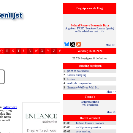
Begrip van de Dag
Federal Reserve Economic Data
Afgekort: FRED. Een Amerikaanse (gratis)
online database met ... >>
Meer >>
Q
R
S
T
U
V
W
X
Y
Z
#
Vandaag 06-08-2026
22.724 begrippen & definities
Trending begrippen
1
price-to-sales ratio
2
sociale dumping
3
kosten
4
multiple compression
5
Eenzame Wolf van Wall St...
Meer >>
Thema's
Duurzaamheid
407 begrippen
an
collectieve
begroting
Meer >>
lag ligt.
de netto-
Recent verbeterd
en wordt
05-08
Federal Reserve Econom...
05-08
multiple compression
05-08
copy trading