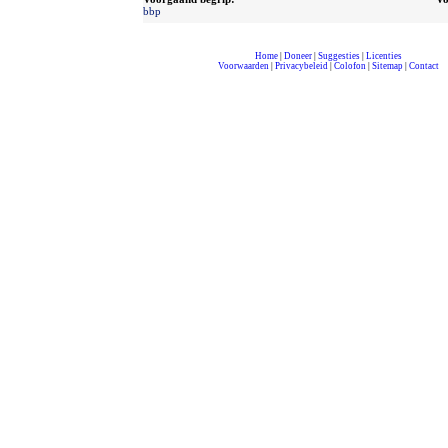
bbp
Home
|
Doneer
|
Suggesties
|
Licenties
Voorwaarden
|
Privacybeleid
|
Colofon
|
Sitemap
|
Contact
compleet