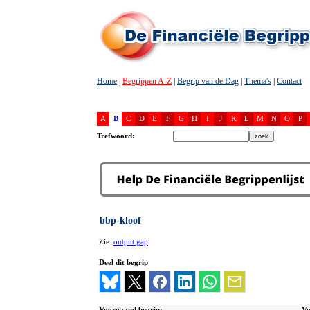
Home
|
Begrippen A-Z
|
Begrip van de Dag
|
Thema's
|
Contact
A
B
C
D
E
F
G
H
I
J
K
L
M
N
O
P
Trefwoord:
bbp-kloof
Zie:
output gap
.
Deel dit begrip
Voorgaand begrip:
Vo