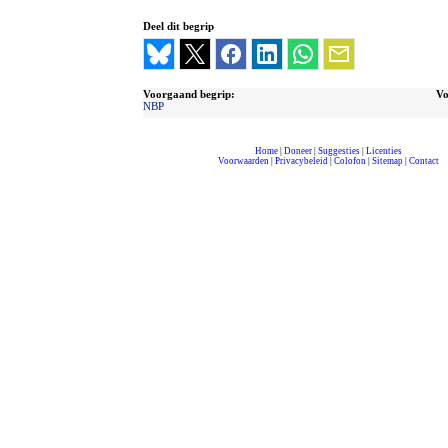
Deel dit begrip
Voorgaand begrip:
Vo
NBP
Home
|
Doneer
|
Suggesties
|
Licenties
Voorwaarden
|
Privacybeleid
|
Colofon
|
Sitemap
|
Contact
compleet