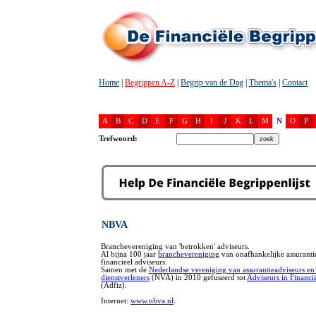
Home
|
Begrippen A-Z
|
Begrip van de Dag
|
Thema's
|
Contact
A
B
C
D
E
F
G
H
I
J
K
L
M
N
O
P
Trefwoord:
NBVA
Branchevereniging van 'betrokken' adviseurs.
Al bijna 100 jaar
branchevereniging
van onafhankelijke assuranti
financieel adviseurs.
Samen met de
Nederlandse vereniging van assurantieadviseurs en 
dienstverleners
(NVA) in 2010 gefuseerd tot
Adviseurs in Financi
(Adfiz).
Internet:
www.nbva.nl
.