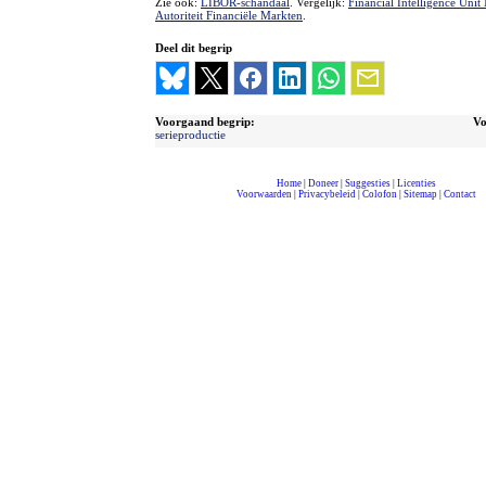
Zie ook:
LIBOR-schandaal
. Vergelijk:
Financial Intelligence Unit
Autoriteit Financiële Markten
.
Deel dit begrip
Voorgaand begrip:
Vo
serieproductie
Home
|
Doneer
|
Suggesties
|
Licenties
Voorwaarden
|
Privacybeleid
|
Colofon
|
Sitemap
|
Contact
compleet