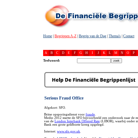
Home
|
Begrippen A-Z
|
Begrip van de Dag
|
Thema's
|
Contact
A
B
C
D
E
F
G
H
I
J
K
L
M
N
O
P
Trefwoord:
Serious Fraud Office
Afgekort: SFO.
Britse opsporingsdienst voor
fraude
.
Medio 2012 startte de SFO bijvoorbeeld een onderzoek naar de m
van de
London Interbank Offered Rate
(LIBOR), waarbij onder m
Bank een grote geldboete kreeg opgelegd.
Internet:
www.sfo.gov.uk
.