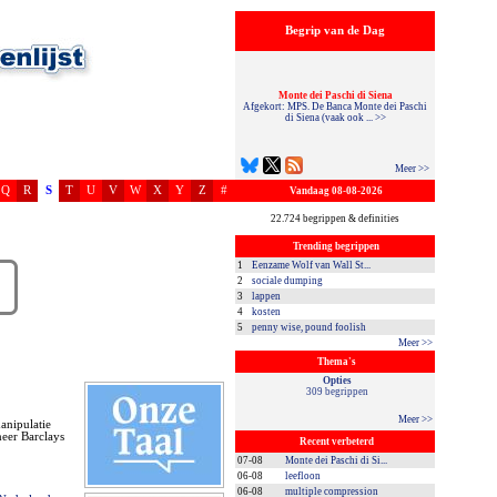
Begrip van de Dag
Monte dei Paschi di Siena
Afgekort: MPS. De Banca Monte dei Paschi
di Siena (vaak ook ... >>
Meer >>
Q
R
S
T
U
V
W
X
Y
Z
#
Vandaag 08-08-2026
22.724 begrippen & definities
Trending begrippen
1
Eenzame Wolf van Wall St...
2
sociale dumping
3
lappen
4
kosten
5
penny wise, pound foolish
Meer >>
Thema's
Opties
309 begrippen
Meer >>
anipulatie
eer Barclays
Recent verbeterd
07-08
Monte dei Paschi di Si...
06-08
leefloon
06-08
multiple compression