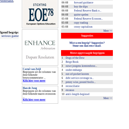
 Nederland
,
06-08
forward guidance
06-08
buy the dips
06-08
Federal Reserve Bank o...
06-08
quitte spelen
05-08
Federal Reserve Econom...
05-08
copy trading
05-08
crony capitalism
Meer >>
lgend begrip:
serious game
Suggesties
Mist u een begrip? Suggesties?
Stuur ons dan een e-mail.
Meest opgevraagde begrippen
1
Dogs of the Dow
2
Beige Book
3
ouwe jongens krentenbroo...
Corné van Zeijl
4
onder embargo
Begrippen uit de columns van
5
out-of-pocket kosten
deze bekende
beurscommentator ...
6
debt service coverage ra...
Klik hier voor meer
7
penny wise, pound foolis...
8
reconciliatie
Han de Jong
9
excasso
Begrippen uit de columns van
deze bekende macro-econoom
10
arm's length-beginsel
...
Meer >>
Klik hier voor meer