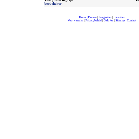
boedeltekort
Home
|
Doneer
|
Suggesties
|
Licenties
Voorwaarden
|
Privacybeleid
|
Colofon
|
Sitemap
|
Contact
compleet