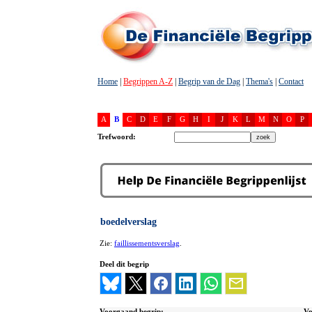
Home
|
Begrippen A-Z
|
Begrip van de Dag
|
Thema's
|
Contact
A
B
C
D
E
F
G
H
I
J
K
L
M
N
O
P
Trefwoord:
boedelverslag
Zie:
faillissementsverslag
.
Deel dit begrip
Voorgaand begrip:
Vo