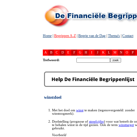
Home
|
Begrippen A-Z
|
Begrip van de Dag
|
Thema's
|
Contact
A
B
C
D
E
F
G
H
I
J
K
L
M
N
O
P
Trefwoord:
winstdoel
Met het doel om
winst
te maken (tegenovergesteld: zonder
winstoogmerk).
Doelstelling (prognose of
streefcijfer
) voor wat betreft de 
te behalen winst in de tijd gezien. Ook de term
winsttarget
w
gebruikt.
Voorbeeld