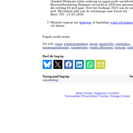
'Aandeel Heijmans schiet omhoog na opgevoerde
winstdoel
Bouwonderneming Heijmans verwacht in 2030 een jaaromze
die richting €4 mrd gaat. Over het boekjaar 2025 was de o
mrd. Het bedrijf stelt ook de winstmarge naar boven bij.'
Bron: FD - 21-05-2026.
Moment waarop een
belegger
of handelaar
winst wil nemen
wil sluiten.
Engels:
profit target
.
Zie ook:
winst
,
winstverwachting
,
target
,
streefcijfer
,
winstrisico
,
winstwaarschuwing
,
winstsprong
,
positie afbouwen
,
forecast
,
out
Deel dit begrip
Voorgaand begrip:
Vo
winstdeling
Home
|
Doneer
|
Suggesties
|
Licenties
Voorwaarden
|
Privacybeleid
|
Colofon
|
Sitemap
|
Contact
compleet