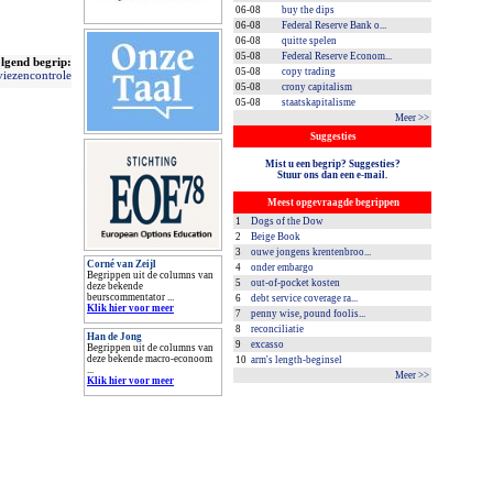
06-08
buy the dips
06-08
Federal Reserve Bank o...
06-08
quitte spelen
05-08
Federal Reserve Econom...
lgend begrip:
05-08
copy trading
viezencontrole
05-08
crony capitalism
05-08
staatskapitalisme
Meer >>
Suggesties
Mist u een begrip? Suggesties?
Stuur ons dan een e-mail.
Meest opgevraagde begrippen
1
Dogs of the Dow
2
Beige Book
3
ouwe jongens krentenbroo...
Corné van Zeijl
4
onder embargo
Begrippen uit de columns van
5
out-of-pocket kosten
deze bekende
beurscommentator ...
6
debt service coverage ra...
Klik hier voor meer
7
penny wise, pound foolis...
8
reconciliatie
Han de Jong
9
excasso
Begrippen uit de columns van
deze bekende macro-econoom
10
arm's length-beginsel
...
Meer >>
Klik hier voor meer