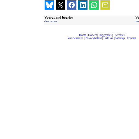
Voorgaand begrip:
Vo
deviezen
de
Home
|
Doneer
|
Suggesties
|
Licenties
Voorwaarden
|
Privacybeleid
|
Colofon
|
Sitemap
|
Contact
compleet