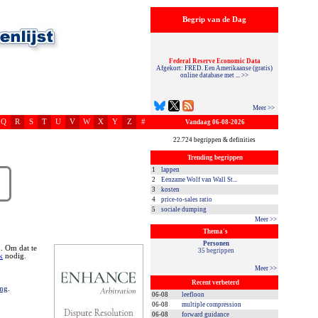
Begrip van de Dag
Federal Reserve Economic Data
Afgekort: FRED. Een Amerikaanse (gratis)
online database met ... >>
Meer >>
Q
R
S
T
U
V
W
X
Y
Z
#
Vandaag 06-08-2026
22.724 begrippen & definities
Trending begrippen
1
lappen
2
Eenzame Wolf van Wall St...
3
kosten
4
price-to-sales ratio
5
sociale dumping
Meer >>
Thema's
Personen
n. Om dat te
35 begrippen
k
nodig.
Meer >>
Recent verbeterd
ng
.
06-08
leefloon
06-08
multiple compression
06-08
forward guidance