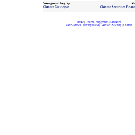
Voorgaand begrip:
Vo
Chinees Nieuwjaar
Chinese Securities Finan
Home
|
Doneer
|
Suggesties
|
Licenties
Voorwaarden
|
Privacybeleid
|
Colofon
|
Sitemap
|
Contact
compleet