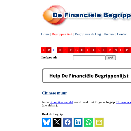
Home
|
Begrippen A-Z
|
Begrip van de Dag
|
Thema's
|
Contact
A
B
C
D
E
F
G
H
I
J
K
L
M
N
O
P
Trefwoord:
Chinese muur
In de
financiële wereld
wordt vaak het Engelse begrip
Chinese wa
(zie aldaar).
Deel dit begrip