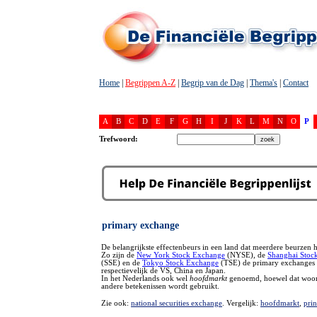
Home
|
Begrippen A-Z
|
Begrip van de Dag
|
Thema's
|
Contact
A
B
C
D
E
F
G
H
I
J
K
L
M
N
O
P
Trefwoord:
primary exchange
De belangrijkste effectenbeurs in een land dat meerdere beurzen h
Zo zijn de
New York Stock Exchange
(NYSE), de
Shanghai Stoc
(SSE) en de
Tokyo Stock Exchange
(TSE) de primary exchanges 
respectievelijk de VS, China en Japan.
In het Nederlands ook wel
hoofdmarkt
genoemd, hoewel dat woor
andere betekenissen wordt gebruikt.
Zie ook:
national securities exchange
. Vergelijk:
hoofdmarkt
,
prin