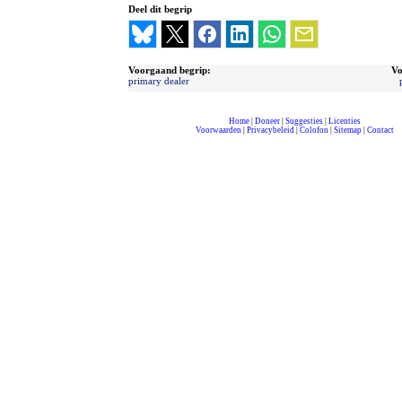
Deel dit begrip
Voorgaand begrip:
Vo
primary dealer
Home
|
Doneer
|
Suggesties
|
Licenties
Voorwaarden
|
Privacybeleid
|
Colofon
|
Sitemap
|
Contact
compleet