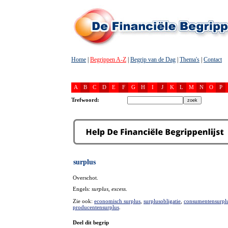
Home
|
Begrippen A-Z
|
Begrip van de Dag
|
Thema's
|
Contact
A
B
C
D
E
F
G
H
I
J
K
L
M
N
O
P
Trefwoord:
surplus
Overschot.
Engels:
surplus, excess
.
Zie ook:
economisch surplus
,
surplusobligatie
,
consumentensurpl
producentensurplus
.
Deel dit begrip