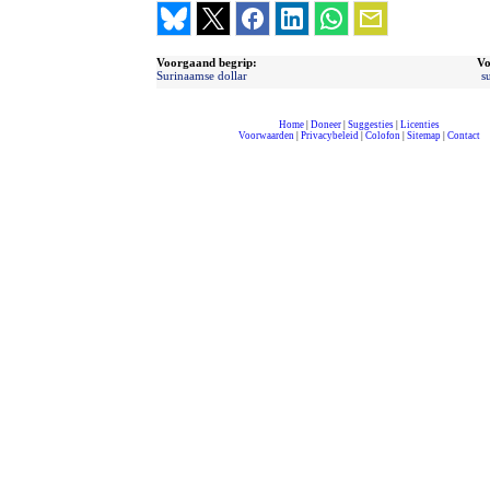
Voorgaand begrip:
Vo
Surinaamse dollar
s
Home
|
Doneer
|
Suggesties
|
Licenties
Voorwaarden
|
Privacybeleid
|
Colofon
|
Sitemap
|
Contact
compleet