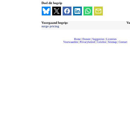
Deel dit begrip
Voorgaand begrip:
Vo
surge pricing
Home
|
Doneer
|
Suggesties
|
Licenties
Voorwaarden
|
Privacybeleid
|
Colofon
|
Sitemap
|
Contact
compleet