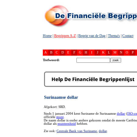
Home
|
Begrippen A-Z
|
Begrip van de Dag
|
Thema's
|
Contact
A
B
C
D
E
F
G
H
I
J
K
L
M
N
O
P
Trefwoord:
Surinaamse dollar
Afgekort: SRD.
Sinds 1 januari 2004 kent Suriname de Surinaamse
dollar
(
ISO-c
officiële
munt
.
De naam dollar is onder andere gekozen omdat de meeste Caribis
dollar als
munteenheid
hebben.
Zie ook:
Centrale Bank van Suriname
,
dollar
.