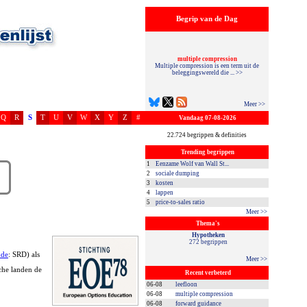
Begrip van de Dag
multiple compression
Multiple compression is een term uit de
beleggingswereld die ... >>
Meer >>
Q
R
S
T
U
V
W
X
Y
Z
#
Vandaag 07-08-2026
22.724 begrippen & definities
Trending begrippen
1
Eenzame Wolf van Wall St...
2
sociale dumping
3
kosten
4
lappen
5
price-to-sales ratio
Meer >>
Thema's
Hypotheken
272 begrippen
ode
: SRD) als
Meer >>
che landen de
Recent verbeterd
06-08
leefloon
06-08
multiple compression
06-08
forward guidance