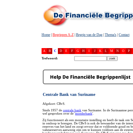
Home
|
Begrippen A-Z
|
Begrip van de Dag
|
Thema's
|
Contact
A
B
C
D
E
F
G
H
I
J
K
L
M
N
O
P
Trefwoord:
Centrale Bank van Suriname
Afgekort: CBvS.
Sinds 1957 de
centrale bank
van Suriname. In de Surinaamse per
wel gesproken over de '
moederbank
'.
Zij functioneert als een monetaire instelling en heeft de taak om 
in omloop te brengen. De CBvS is ook de bewaarder van de inter
reserves van het land en zorgt ervoor dat er voldoende goud en b
valutareserves aanwezig zijn om te kunnen voldoen aan de extern