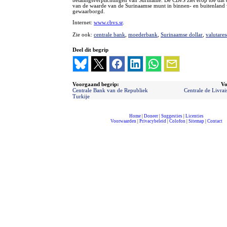
betalingsverplichtingen van Suriname. De CBvS ziet erop toe dat de
van de waarde van de Surinaamse munt in binnen- en buitenland
gewaarborgd.
Internet:
www.cbvs.sr
.
Zie ook:
centrale bank
,
moederbank
,
Surinaamse dollar
,
valutares
Deel dit begrip
Voorgaand begrip:
Vo
Centrale Bank van de Republiek
Centrale de Livrai
Turkije
Home
|
Doneer
|
Suggesties
|
Licenties
Voorwaarden
|
Privacybeleid
|
Colofon
|
Sitemap
|
Contact
compleet