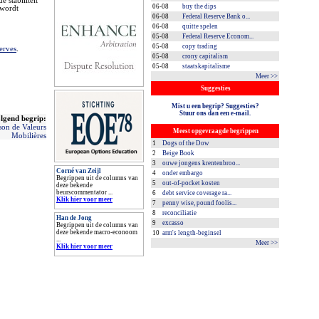
 stabiliteit
06-08
buy the dips
 wordt
06-08
Federal Reserve Bank o...
06-08
quitte spelen
05-08
Federal Reserve Econom...
05-08
copy trading
erves
.
05-08
crony capitalism
05-08
staatskapitalisme
Meer >>
Suggesties
Mist u een begrip? Suggesties?
Stuur ons dan een e-mail.
lgend begrip:
son de Valeurs
Meest opgevraagde begrippen
Mobilières
1
Dogs of the Dow
2
Beige Book
3
ouwe jongens krentenbroo...
Corné van Zeijl
4
onder embargo
Begrippen uit de columns van
5
out-of-pocket kosten
deze bekende
beurscommentator ...
6
debt service coverage ra...
Klik hier voor meer
7
penny wise, pound foolis...
8
reconciliatie
Han de Jong
9
excasso
Begrippen uit de columns van
deze bekende macro-econoom
10
arm's length-beginsel
...
Meer >>
Klik hier voor meer