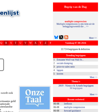
Begrip van de Dag
multiple compression
Multiple compression is een term uit de
beleggingswereld die ... >>
Meer >>
Q
R
S
T
U
V
W
X
Y
Z
#
Vandaag 07-08-2026
22.724 begrippen & definities
Trending begrippen
1
Eenzame Wolf van Wall St...
2
sociale dumping
3
price-to-sales ratio
4
lappen
5
kosten
Meer >>
Thema's
2019 - Nieuwe & Actuele begrippen
36 begrippen
s wordt ook
Meer >>
Recent verbeterd
Surinaams geld
nationale
06-08
leefloon
uitenlandse
06-08
multiple compression
e
06-08
forward guidance